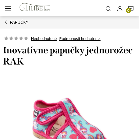
Prejsť
N
na
obsah
PAPUČKY
K
Podrobnosti hodnotenia
Neohodnotené
Inovatívne papučky jednorožec
RAK