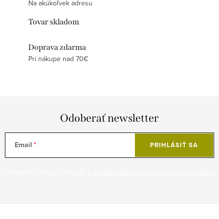
Na akúkoľvek adresu
Tovar skladom
Doprava zdarma
Pri nákupe nad 70€
Odoberať newsletter
Email
PRIHLÁSIŤ SA
Vložením e-mailu súhlasíte s
podmienkami ochrany osobných údajov
Z