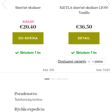
Slnečné okuliare
KiETLA slnečné okuliare LION-
Vanilla
€25,50
€20,40
€36,50
DO KOŠÍKA
DETAIL
Skladom
1 ks
Skladom
1 ks
Dostupné varianty
+ ďalšie
Kód:
279
Kód:
7212/1
Poradenstvo
Telefonicky/online
Rýchla expedícia