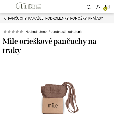
Prejsť
N
na
obsah
PANČUCHY, KAMAŠLE, PODKOLIENKY, PONOŽKY, KRAŤASY
K
Podrobnosti hodnotenia
Neohodnotené
Mile orieškové pančuchy na
traky