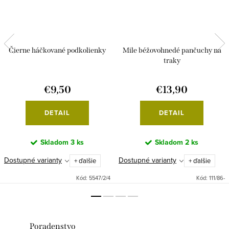
Čierne háčkované podkolienky
Mile béžovohnedé pančuchy na
traky
€9,50
€13,90
DETAIL
DETAIL
Skladom
3 ks
Skladom
2 ks
Dostupné varianty
Dostupné varianty
+ ďalšie
+ ďalšie
Kód:
5547/2/4
Kód:
111/86-
Poradenstvo