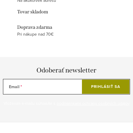
Na akúkoľvek adresu
Tovar skladom
Doprava zdarma
Pri nákupe nad 70€
Odoberať newsletter
Email
PRIHLÁSIŤ SA
Vložením e-mailu súhlasíte s
podmienkami ochrany osobných údajov
Z