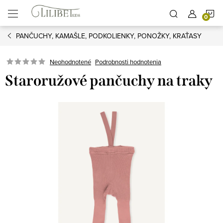
Prejsť
N
na
obsah
PANČUCHY, KAMAŠLE, PODKOLIENKY, PONOŽKY, KRAŤASY
K
Podrobnosti hodnotenia
Neohodnotené
Staroružové pančuchy na traky