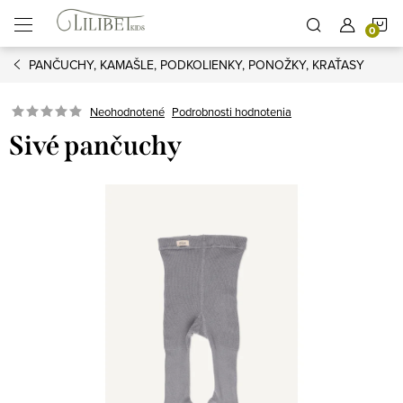
Prejsť
N
na
obsah
PANČUCHY, KAMAŠLE, PODKOLIENKY, PONOŽKY, KRAŤASY
K
Podrobnosti hodnotenia
Neohodnotené
Sivé pančuchy