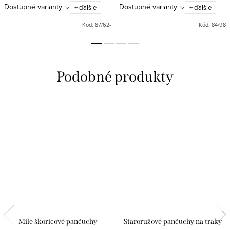
Dostupné varianty
Dostupné varianty
+ ďalšie
+ ďalšie
Kód:
87/62-
Kód:
84/98
Mile škoricové pančuchy
Staroružové pančuchy na traky