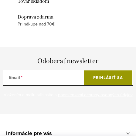
Tovar skladom
Doprava zdarma
Pri nákupe nad 70€
Odoberať newsletter
Email
PRIHLÁSIŤ SA
Vložením e-mailu súhlasíte s
podmienkami ochrany osobných údajov
Z
á
Informácie pre vás